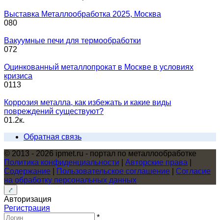
Выставка Металлообработка 2025, Москва
0
80
Вакуумные печи для термообработки
0
72
Оцинкованный металлопрокат в Москве в условиях
кризиса
0
113
Коррозия металла, как избежать и какие виды
повреждений существуют?
0
1.2к.
Обратная связь
© 2013 - 2026 ipmet.ru - портал по металлообработке
Политика конфиденциальности
|
Авторские права
|
Содержание
|
Пользовательское соглашение
|
Согласие
на обработку персональных данных
Авторизация
Регистрация
*