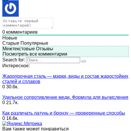
0
комментариев
Новые
Старые
Популярные
Межтекстовые Отзывы
Посмотреть все комментарии
Search for:
Интересное:
Жаропрочная сталь — марки, виды и состав жаростойких
сталей и сплавов
0
30.6к.
Удельное сопротивление меди. Формула для вычисления
0
21.7к.
Как различать латунь и бронзу — проверенные способы
0
16.6к.
Вам также может понравиться