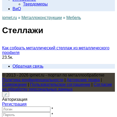
Твердомеры
ВиО
ipmet.ru
»
Металлоконструкции
»
Мебель
Стеллажи
Как собрать металлический стеллаж из металлического
профиля
2
3.5к.
Обратная связь
© 2013 - 2026 ipmet.ru - портал по металлообработке
Политика конфиденциальности
|
Авторские права
|
Содержание
|
Пользовательское соглашение
|
Согласие
на обработку персональных данных
Авторизация
Регистрация
*
*